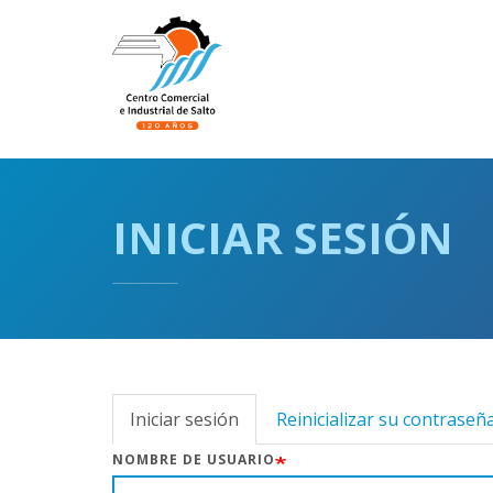
Pasar
al
Navegación
contenido
principal
principal
INICIAR SESIÓN
Iniciar sesión
(solapa
Reinicializar su contraseñ
Solapas
activa)
NOMBRE DE USUARIO
principales