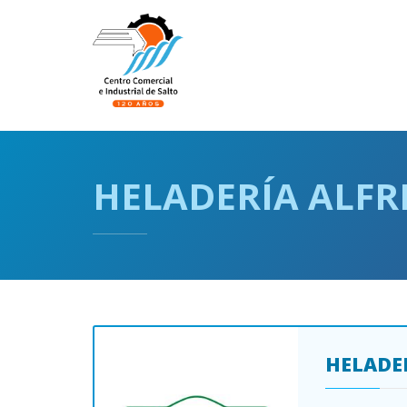
Pasar
al
Navegación
contenido
principal
principal
HELADERÍA ALFR
HELADE